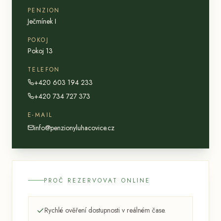
PENZION
Ječmínek I
POKOJ
Pokoj 13
TELEFON
+420 603 194 233
+420 734 727 373
E-MAIL
info@penzionyluhacovice.cz
PROČ REZERVOVAT ONLINE
Rychlé ověření dostupnosti v reálném čase.