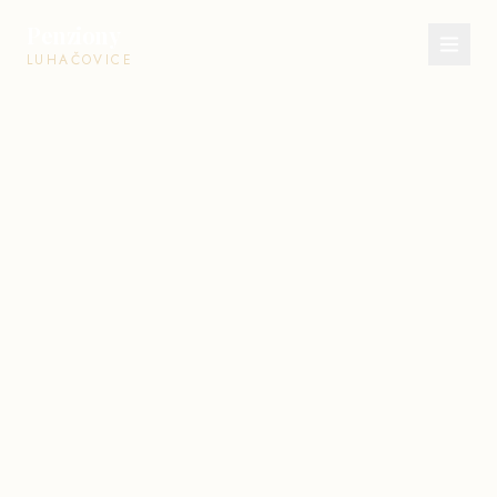
Penziony
LUHAČOVICE
Domů
Ječmínek I
Ječmínek II
Agape
Kontakt
Rezervovat pobyt