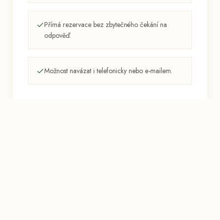
Přímá rezervace bez zbytečného čekání na
odpověď.
Možnost navázat i telefonicky nebo e-mailem.
ONLINE FORMULÁŘ
Reservation+ formulář
Otevřít obecnou rezervaci