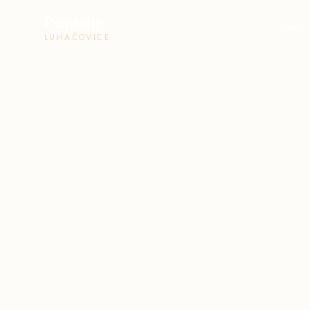
Penziony
Domů
LUHAČOVICE