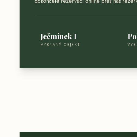
dokončete rezervaci online přes náš rezerv
Ječmínek I
Po
VYBRANÝ OBJEKT
VYB