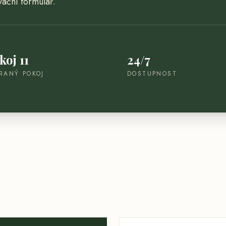
ační formulář.
koj 11
24/7
RANÝ POKOJ
DOSTUPNOST