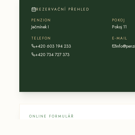
REZERVAČNÍ PŘEHLED
PENZION
POKOJ
Ječmínek I
Pokoj 11
TELEFON
E-MAIL
+420 603 194 233
info@penzi
+420 734 727 373
ONLINE FORMULÁŘ
Reservation+ formulář