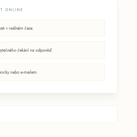
T ONLINE
sti v reálném čase.
bytečného čekání na odpověď.
onicky nebo e-mailem.
Otevřít obecnou rezervaci