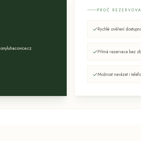
PROČ REZERVOVA
Rychlé ověření dostupno
onyluhacovice.cz
Přímá rezervace bez z
Možnost navázat i telef